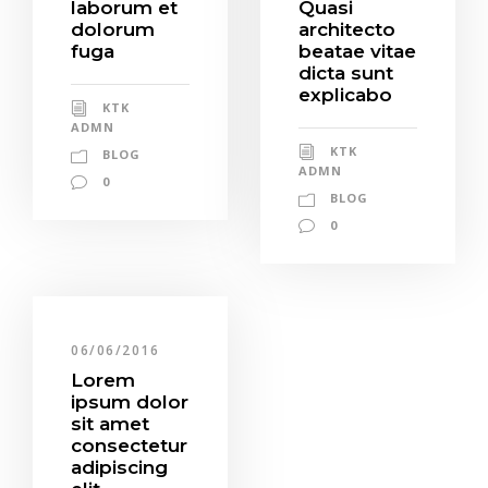
laborum et
Quasi
dolorum
architecto
fuga
beatae vitae
dicta sunt
explicabo
KTK
ADMN
KTK
BLOG
ADMN
0
BLOG
0
06/06/2016
Lorem
ipsum dolor
sit amet
consectetur
adipiscing